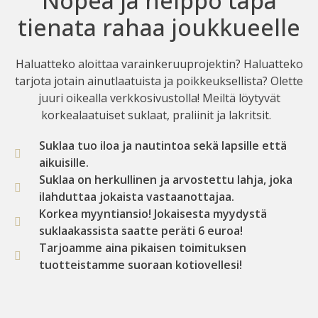
Nopea ja helppo tapa
tienata rahaa joukkueelle
Haluatteko aloittaa varainkeruuprojektin? Haluatteko
tarjota jotain ainutlaatuista ja poikkeuksellista? Olette
juuri oikealla verkkosivustolla! Meiltä löytyvät
korkealaatuiset suklaat, praliinit ja lakritsit.
Suklaa tuo iloa ja nautintoa sekä lapsille että
aikuisille.
Suklaa on herkullinen ja arvostettu lahja, joka
ilahduttaa jokaista vastaanottajaa.
Korkea myyntiansio! Jokaisesta myydystä
suklaakassista saatte peräti 6 euroa!
Tarjoamme aina pikaisen toimituksen
tuotteistamme suoraan kotiovellesi!