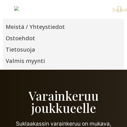
KIRJAUDU SISÄ
USEIN KYS
Meistä / Yhteystiedot
Ostoehdot
Tietosuoja
Valmis myynti
Varainkeruu
joukkueelle
Suklaakassin varainkeruu on mukava,