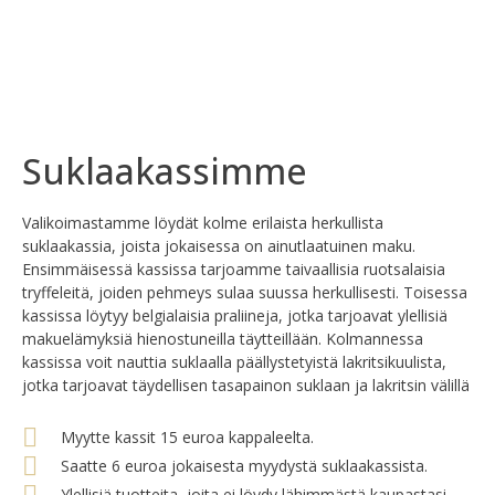
Suklaakassimme
Valikoimastamme löydät kolme erilaista herkullista
suklaakassia, joista jokaisessa on ainutlaatuinen maku.
Ensimmäisessä kassissa tarjoamme taivaallisia ruotsalaisia
tryffeleitä, joiden pehmeys sulaa suussa herkullisesti. Toisessa
kassissa löytyy belgialaisia praliineja, jotka tarjoavat ylellisiä
makuelämyksiä hienostuneilla täytteillään. Kolmannessa
kassissa voit nauttia suklaalla päällystetyistä lakritsikuulista,
jotka tarjoavat täydellisen tasapainon suklaan ja lakritsin välillä
Myytte kassit 15 euroa kappaleelta.
Saatte 6 euroa jokaisesta myydystä suklaakassista.
Ylellisiä tuotteita, joita ei löydy lähimmästä kaupastasi.