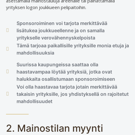
asettamalla mainostauluja areenalle tai painattamalla
yrityksen logon joukkueen pelipaitoihin.
Sponsoroiminen voi tarjota merkittävää
lisätukea joukkueellenne ja on samalla
yritykselle verovähennyskelpoista
Tämä tarjoaa paikallisille yrityksille monia etuja ja
mahdollisuuksia
Suurissa kaupungeissa saattaa olla
haastavampaa löytää yrityksiä, jotka ovat
halukkaita osallistumaan sponsoroimiseen
Voi olla haastavaa tarjota jotain merkittävää
takaisin yrityksille, jos yhdistyksellä on rajoitetut
mahdollisuudet
2. Mainostilan myynti