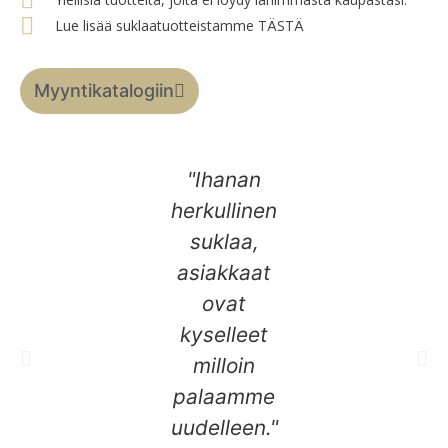
Lue lisää suklaatuotteistamme TÄSTÄ
Myyntikatalogiin
"Ihanan
Saimme
herkullinen
ensiluokkai
suklaa,
tukea kok
asiakkaat
myyntimat
ovat
ajan!
kyselleet
milloin
palaamme
uudelleen."