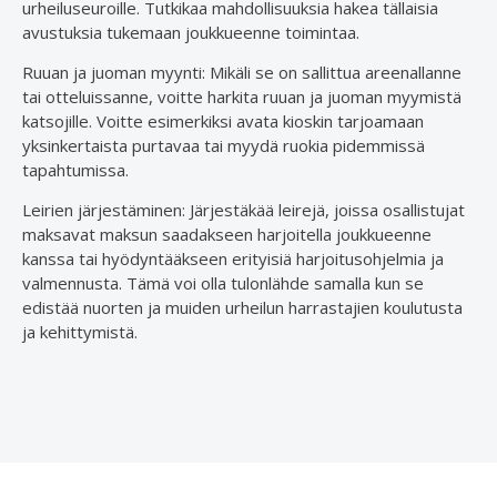
urheiluseuroille. Tutkikaa mahdollisuuksia hakea tällaisia
avustuksia tukemaan joukkueenne toimintaa.
Ruuan ja juoman myynti: Mikäli se on sallittua areenallanne
tai otteluissanne, voitte harkita ruuan ja juoman myymistä
katsojille. Voitte esimerkiksi avata kioskin tarjoamaan
yksinkertaista purtavaa tai myydä ruokia pidemmissä
tapahtumissa.
Leirien järjestäminen: Järjestäkää leirejä, joissa osallistujat
maksavat maksun saadakseen harjoitella joukkueenne
kanssa tai hyödyntääkseen erityisiä harjoitusohjelmia ja
valmennusta. Tämä voi olla tulonlähde samalla kun se
edistää nuorten ja muiden urheilun harrastajien koulutusta
ja kehittymistä.