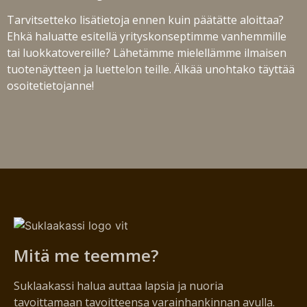
Tarvitsetteko lisätietoja ennen kuin päätätte aloittaa?
Ehkä haluatte esitellä yrityskonseptimme vanhemmille
tai luokkatovereille? Lähetämme mielellämme ilmaisen
tuotenäytteen ja luettelon teille. Älkää unohtako täyttää
osoitetietojanne!
Mitä me teemme?
Suklaakassi halua auttaa lapsia ja nuoria
tavoittamaan tavoitteensa varainhankinnan avulla.