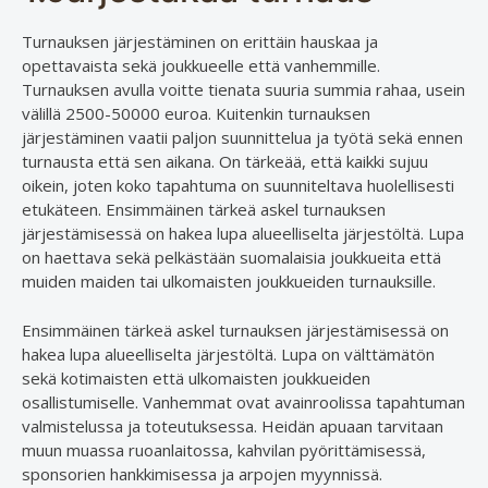
Turnauksen järjestäminen on erittäin hauskaa ja
opettavaista sekä joukkueelle että vanhemmille.
Turnauksen avulla voitte tienata suuria summia rahaa, usein
välillä 2500-50000 euroa. Kuitenkin turnauksen
järjestäminen vaatii paljon suunnittelua ja työtä sekä ennen
turnausta että sen aikana. On tärkeää, että kaikki sujuu
oikein, joten koko tapahtuma on suunniteltava huolellisesti
etukäteen. Ensimmäinen tärkeä askel turnauksen
järjestämisessä on hakea lupa alueelliselta järjestöltä. Lupa
on haettava sekä pelkästään suomalaisia joukkueita että
muiden maiden tai ulkomaisten joukkueiden turnauksille.
Ensimmäinen tärkeä askel turnauksen järjestämisessä on
hakea lupa alueelliselta järjestöltä. Lupa on välttämätön
sekä kotimaisten että ulkomaisten joukkueiden
osallistumiselle. Vanhemmat ovat avainroolissa tapahtuman
valmistelussa ja toteutuksessa. Heidän apuaan tarvitaan
muun muassa ruoanlaitossa, kahvilan pyörittämisessä,
sponsorien hankkimisessa ja arpojen myynnissä.