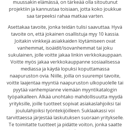
muussakin elämässä, on tärkeää olla sitoutunut
projektiin ja kannustaa toisiaan, jotta koko joukkue
saa tarpeeksi rahaa matkaa varten.
Asettakaa tavoite, jonka teidän tulisi saavuttaa. Hyvä
tavoite on, että jokainen osallistuja myy 10 kassia.
Joitakin vinkkejä asiakkaiden löytämiseen ovat
vanhemmat, isoäidit/isovanhemmat tai joku
sukulainen, jolle voitte jakaa linkin verkkokauppaan.
Voitte myös jakaa verkkokauppanne sosiaalisessa
mediassa ja käydä lopuksi koputtamassa
naapuruston ovia. Niille, joilla on suurempi tavoite,
voitte laajentaa myyntiä naapuruston ulkopuolelle tai
pyytää vanhempianne viemään myyntikatalogin
työpaikalleen. Älkää unohtako mahdollisuutta myydä
yrityksille, joille tuotteet sopivat asiakaslahjoiksi tai
joululahjoiksi työntekijöilleen. Suklaakassi voi
tarvittaessa järjestää laskutuksen suoraan yritykselle.
Te toimitatte tuotteet ja pidätte voiton, jonka saatte