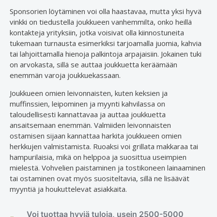
Sponsorien löytäminen voi olla haastavaa, mutta yksi hyvä
vinkki on tiedustella joukkueen vanhemmilta, onko heillä
kontakteja yrityksiin, jotka voisivat olla kiinnostuneita
tukemaan turnausta esimerkiksi tarjoamalla juomia, kahvia
tai lahjoittamalla hienoja palkintoja arpajaisiin. Jokainen tuki
on arvokasta, sillä se auttaa joukkuetta keräämään
enemmän varoja joukkuekassaan.
Joukkueen omien leivonnaisten, kuten keksien ja
muffinssien, leipominen ja myynti kahvilassa on
taloudellisesti kannattavaa ja auttaa joukkuetta
ansaitsemaan enemmän. Valmiiden leivonnaisten
ostamisen sijaan kannattaa harkita joukkueen omien
herkkujen valmistamista. Ruoaksi voi grillata makkaraa tai
hampurilaisia, mikä on helppoa ja suosittua useimpien
mielestä. Vohvelien paistaminen ja tostikoneen lainaaminen
tai ostaminen ovat myös suositeltavia, sillä ne lisäävät
myyntiä ja houkuttelevat asiakkaita.
Voi tuottaa hyviä tuloja, usein 2500-5000