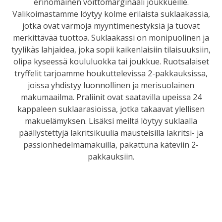
erinomainen voittomarginaali joukkueille.
Valikoimastamme löytyy kolme erilaista suklaakassia,
jotka ovat varmoja myyntimenestyksiä ja tuovat
merkittävää tuottoa. Suklaakassi on monipuolinen ja
tyylikäs lahjaidea, joka sopii kaikenlaisiin tilaisuuksiin,
olipa kyseessä koululuokka tai joukkue. Ruotsalaiset
tryffelit tarjoamme houkuttelevissa 2-pakkauksissa,
joissa yhdistyy luonnollinen ja merisuolainen
makumaailma. Praliinit ovat saatavilla upeissa 24
kappaleen suklaarasioissa, jotka takaavat ylellisen
makuelämyksen. Lisäksi meiltä löytyy suklaalla
päällystettyjä lakritsikuulia mausteisilla lakritsi- ja
passionhedelmämakuilla, pakattuna käteviin 2-
pakkauksiin.