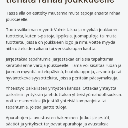
Tässä alla on esitelty muutamia muita tapoja ansaita rahaa
joukkueelle.
Tuotevalikoiman myynti: Valmistakaa ja myykää joukkueen
tuotteita, kuten t-paitoja, lippiksiä, juomapulloja tai muita
tuotteita, joissa on joukkueen logo ja nimi. Voitte myydä
niitä otteluiden aikana tai verkkokaupan kautta.
Järjestäkää tapahtumia: Järjestäkää erilaisia tapahtumia
kerätäksenne varoja joukkueelle. Tämä voi sisältää ruoan ja
juoman myyntiä ottelupäivinä, huutokauppoja, arvontoja tai
hyväntekeväisyysotteluita, joissa peritään pääsymaksuja.
Yhteistyö paikallisten yritysten kanssa: Ottakaa yhteyttä
paikallisiin yrityksiin ja ehdottakaa yhteistyömahdollisuuksia.
Voitte esimerkiksi järjestää yhteisiä kampanjoita tai
tapahtumia, joissa jaatte tuloja.
Apurahojen ja avustusten hakeminen: Jotkut järjestöt,
säätiöt ja yritykset tarjoavat apurahoja ja avustuksia