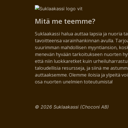
Mitä me teemme?
Suklaakassi halua auttaa lapsia ja nuoria 
tavoitteensa varainhankinnan avulla. Tarj
suurimman mahdollisen myyntiansion, kos
menevän hyvään tarkoitukseen nuorten hy
että niin luokkaretket kuin urheiluharrastu
taloudellisia resursseja, ja siinä me astum
auttaaksemme. Olemme iloisia ja ylpeitä v
osa nuorten unelmien toteutumista!
© 2026 Suklaakassi (Choconi AB)