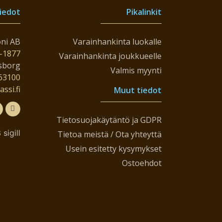
tiedot
Pikalinkit
ni AB
Varainhankinta luokalle
-1877
Varainhankinta joukkueelle
sborg
Valmis myynti
63100
ssi.fi
Muut tiedot
Tietosuojakäytäntö ja GDPR
Tietoa meistä / Ota yhteyttä
Usein esitetty kysymykset
Ostoehdot