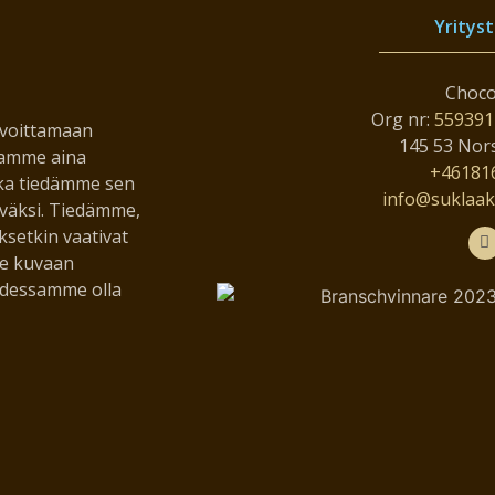
Yritys
Choco
Org nr:
559391
tavoittamaan
145 53 Nor
oamme aina
+46181
ka tiedämme sen
info@suklaaka
väksi. Tiedämme,
ksetkin vaativat
me kuvaan
oidessamme olla